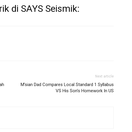
rik di SAYS Seismik:
Next article
ah
M’sian Dad Compares Local Standard 1 Syllabus
VS His Son’s Homework In US