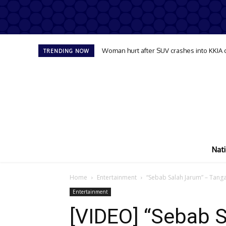
Woman hurt after SUV crashes into KKIA 
TRENDING NOW
Nati
Home
Entertainment
“Sebab Salah Jarum” – Tanga
Entertainment
[VIDEO] “Sebab 