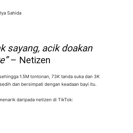
lya Sahida
ak sayang, acik doakan
e”
– Netizen
h sehingga 1.5M tontonan, 73K tanda suka dan 3K
rsedih dan bersimpati dengan keadaan bayi itu.
enarik daripada netizen di TikTok: