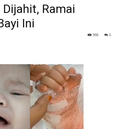
Dijahit, Ramai
ayi Ini
355
0