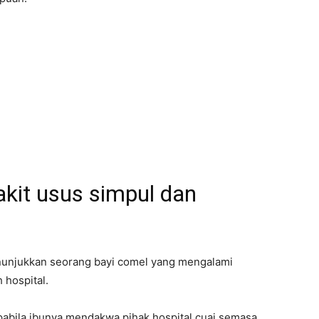
kit usus simpul dan
enunjukkan seorang bayi comel yang mengalami
 hospital.
pabila ibunya mendakwa pihak hospital cuai semasa