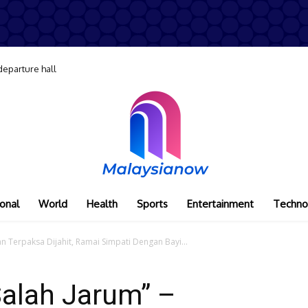
departure hall
onal
World
Health
Sports
Entertainment
Techno
n Terpaksa Dijahit, Ramai Simpati Dengan Bayi...
Salah Jarum” –