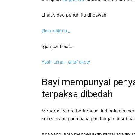
Lihat video penuh itu di bawah:
@nurulikma._
tgun part last….
Yasir Lana – arief akdw
Bayi mempunyai penya
terpaksa dibedah
Menerusi video berkenaan, kelihatan ia m
kecederaan pada bahagian tangan di sebuah
Apa yang lebih mengejutkan ramai adalah a