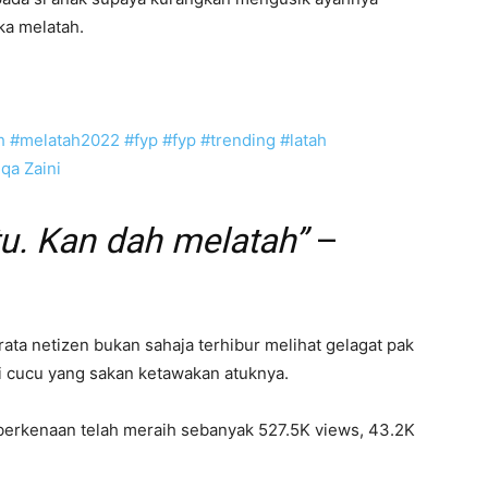
ka melatah.
h
#melatah2022
#fyp
#fyp
#trending
#latah
eqa Zaini
 tu. Kan dah melatah”
–
ata netizen bukan sahaja terhibur melihat gelagat pak
si cucu yang sakan ketawakan atuknya.
o berkenaan telah meraih sebanyak 527.5K views, 43.2K