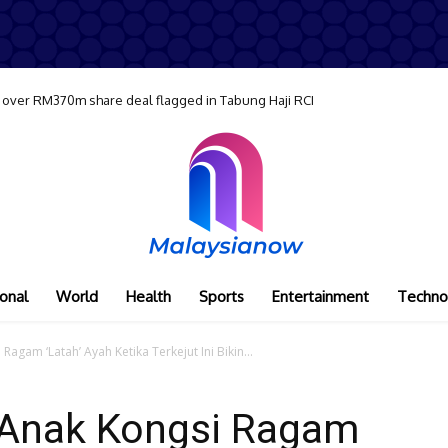
 over RM370m share deal flagged in Tabung Haji RCI
onal
World
Health
Sports
Entertainment
Techno
Ragam ‘Latah’ Ayah Ketika Terkejut Ini Bikin...
 Anak Kongsi Ragam