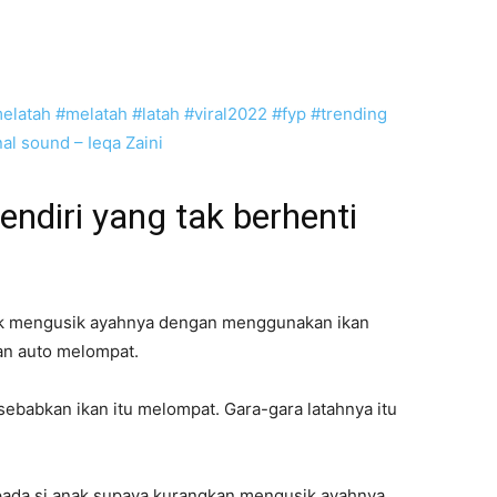
elatah
#melatah
#latah
#viral2022
#fyp
#trending
nal sound – Ieqa Zaini
endiri yang tak berhenti
nak mengusik ayahnya dengan menggunakan ikan
kan auto melompat.
isebabkan ikan itu melompat. Gara-gara latahnya itu
pada si anak supaya kurangkan mengusik ayahnya