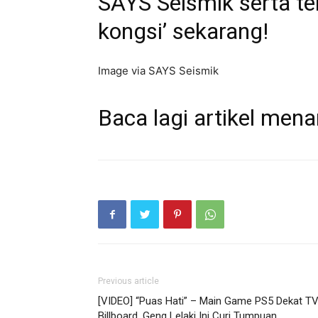
SAYS Seismik serta te
kongsi’ sekarang!
Image via SAYS Seismik
Baca lagi artikel mena
Previous article
[VIDEO] “Puas Hati” – Main Game PS5 Dekat T
Billboard, Geng Lelaki Ini Curi Tumpuan