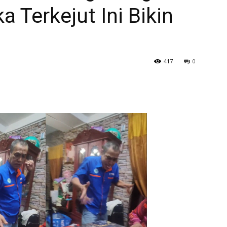
a Terkejut Ini Bikin
417
0