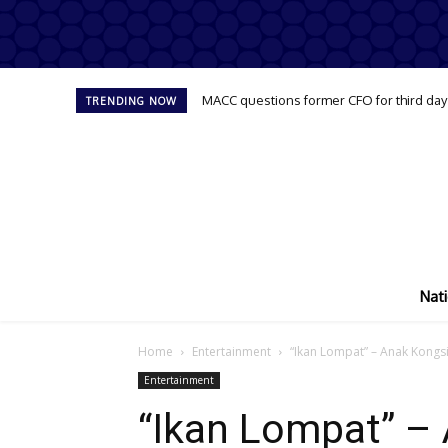
MACC questions former CFO for third day
TRENDING NOW
Nati
Home
Entertainment
“Ikan Lompat” – Anak Kongsi 
Entertainment
“Ikan Lompat” –