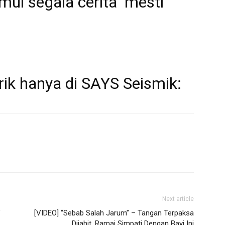
mui segala cerita ‘mesti
rik hanya di SAYS Seismik:
Next article
V
[VIDEO] “Sebab Salah Jarum” – Tangan Terpaksa
Dijahit, Ramai Simpati Dengan Bayi Ini