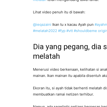
Lihat video penuh itu di bawah:
@ieqazaini
Ikan tu x kacau Ayah pun
#ayahm
#melatah2022
#fyp
#vtt
#shouldbeme
origi
Dia yang pegang, dia s
melatah
Menerusi video berkenaan, kelihatan si a
mainan. Ikan mainan itu apabila disentuh a
Ekoran itu, si ayah tidak berhenti melatah d
membuatkan ramai netizen terhibur.
Namun, ada segelintir netizen berpesan ke