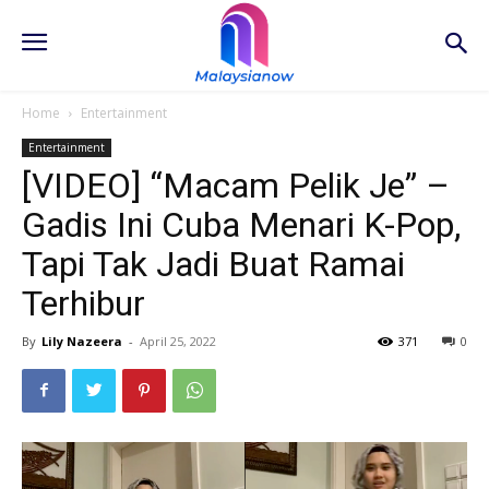
Home
Entertainment
Entertainment
[VIDEO] “Macam Pelik Je” –
Gadis Ini Cuba Menari K-Pop,
Tapi Tak Jadi Buat Ramai
Terhibur
By
Lily Nazeera
-
April 25, 2022
371
0