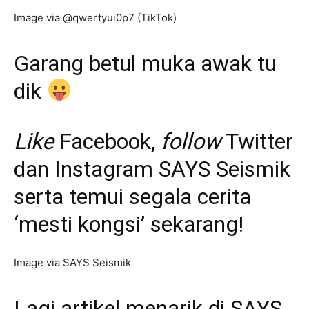
Image via @qwertyui0p7 (TikTok)
Garang betul muka awak tu
dik
Like
Facebook
,
follow
Twitter
dan
Instagram
SAYS Seismik
serta temui segala cerita
‘mesti kongsi’ sekarang!
Image via SAYS Seismik
Lagi artikel menarik di SAYS