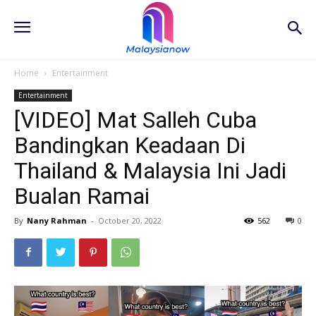
Home
Entertainment
Entertainment
[VIDEO] Mat Salleh Cuba
Bandingkan Keadaan Di
Thailand & Malaysia Ini Jadi
Bualan Ramai
By
Nany Rahman
-
October 20, 2022
562
0