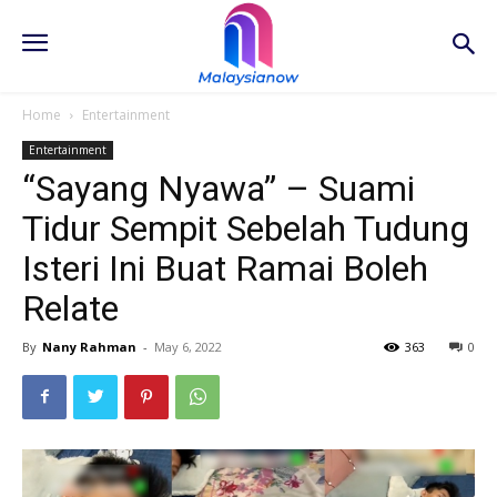
Home
Entertainment
Entertainment
“Sayang Nyawa” – Suami
Tidur Sempit Sebelah Tudung
Isteri Ini Buat Ramai Boleh
Relate
By
Nany Rahman
-
May 6, 2022
363
0