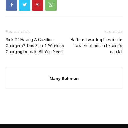
Previous article
Next article
Sick Of Having A Gazillion
Battered war trophies incite
Chargers? This 3-In-1 Wireless
raw emotions in Ukraine’s
Charging Dock Is All You Need
capital
Nany Rahman