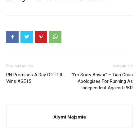
Previous article
Next article
PN Promises A Day Off If It
“I’m Sorry Anwar” – Tian Chua
Wins #GE15
Apologises For Running As
Independent Against PKR
Aiymi Najzmie