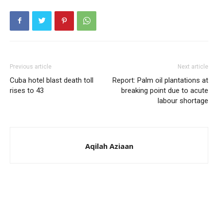
Previous article
Next article
Cuba hotel blast death toll
Report: Palm oil plantations at
rises to 43
breaking point due to acute
labour shortage
Aqilah Aziaan