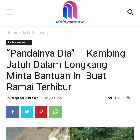
Home
Entertainment
Entertainment
“Pandainya Dia” – Kambing
Jatuh Dalam Longkang
Minta Bantuan Ini Buat
Ramai Terhibur
By
Aqilah Aziaan
-
May 11, 2022
347
0