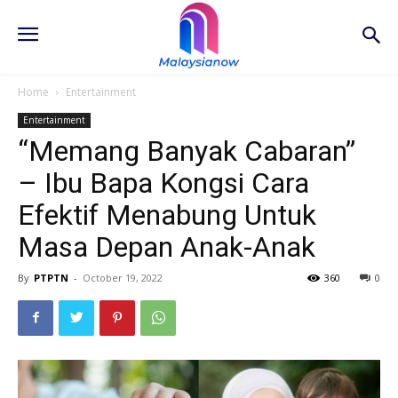
Home
Entertainment
Entertainment
“Memang Banyak Cabaran”
– Ibu Bapa Kongsi Cara
Efektif Menabung Untuk
Masa Depan Anak-Anak
By
PTPTN
-
October 19, 2022
360
0